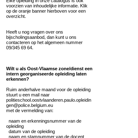
Elke opleiding in onze catalogus is ook
voorzien van inhoudelijke informatie. Klik
op de oranje banner hierboven voor een
overzicht.
Heeft u nog vragen over ons
bijscholingsaanbod, dan kunt u ons
contacteren op het algemeen nummer
09/345 69 64.
Wilt u als Oost-Vlaamse zone/dienst een
intern georganiseerde opleiding laten
erkennen?
Ruim anderhalve maand voor de opleiding
stuurt u een mail naar
politieschool.oostvlaanderen.paulo.opleidin
gen@police.belgium.eu
met de vermelding van:
naam en erkenningsnummer van de
opleiding
datum van de opleiding
naam en stamnummer van de docent